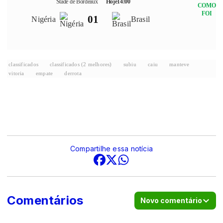
Stade de Bordeaux
Hoje
14:00
COMO
FOI
0
1
Nigéria
Brasil
classificados
classificados (2 melhores)
subiu
caiu
manteve
vitoria
empate
derrota
Compartilhe essa notícia
Comentários
Novo comentário