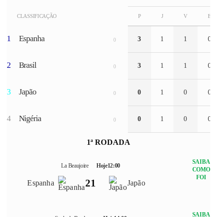
CLASSIFICAÇÃO
P
J
V
E
1
Espanha
3
1
1
0
0
2
Brasil
3
1
1
0
0
3
Japão
0
1
0
0
0
4
Nigéria
0
1
0
0
0
1ª RODADA
SAIBA
La Beaujoire
Hoje
12:00
COMO
FOI
2
1
Espanha
Japão
SAIBA