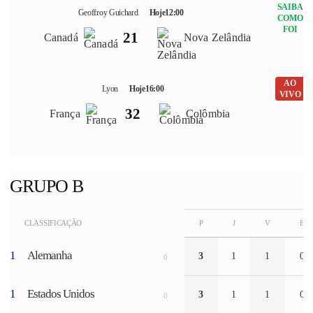
SAIBA
Geoffroy Guichard
Hoje
12:00
COMO
FOI
2
1
Canadá
Nova Zelândia
AO
Lyon
Hoje
16:00
VIVO
3
2
França
Colômbia
GRUPO B
CLASSIFICAÇÃO
P
J
V
E
1
Alemanha
3
1
1
0
0
1
Estados Unidos
3
1
1
0
0