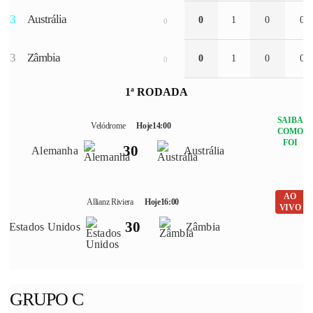
3
Austrália
0
1
0
0
0
3
Zâmbia
0
1
0
0
0
1ª RODADA
SAIBA
Velódrome
Hoje
14:00
COMO
FOI
3
0
Alemanha
Austrália
AO
Allianz Riviera
Hoje
16:00
VIVO
3
0
Estados Unidos
Zâmbia
GRUPO C