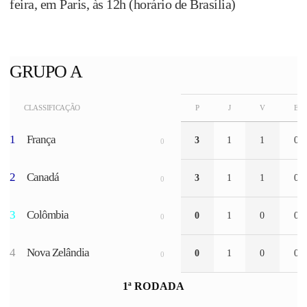
feira, em Paris, às 12h (horário de Brasília)
GRUPO A
CLASSIFICAÇÃO
P
J
V
E
1
França
3
1
1
0
0
2
Canadá
3
1
1
0
0
3
Colômbia
0
1
0
0
0
4
Nova Zelândia
0
1
0
0
0
1ª RODADA