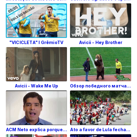
"VICICLETA" l GrêmioTV
Avicii - Hey Brother
Avicii - Wake Me Up
Обзор победного матча 27-тура "Машук-КМВ" - "Ангушт"
ACM Neto explica porque preferiu continuar na prefeitura de Salvador
Ato a favor de Lula fecha BR 101 em Teixeira