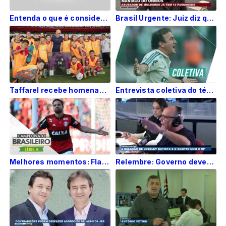
Entenda o que é considerado estupro pela legislação brasileira
Brasil Urgente: Juiz diz que ejaculação não constrangeu vítima de abuso
Taffarel recebe homenagem em treino da Seleção Brasileira no Beira-Rio
Entrevista coletiva do técnico Cuca após a vitória sobre o São Paulo
Melhores momentos: Flamengo 2 x 0 Atlético-PR pela 22ª rodada do Brasileirão
Relembre: Governo deveria tomar JBS como faz com devedores, diz Boechat