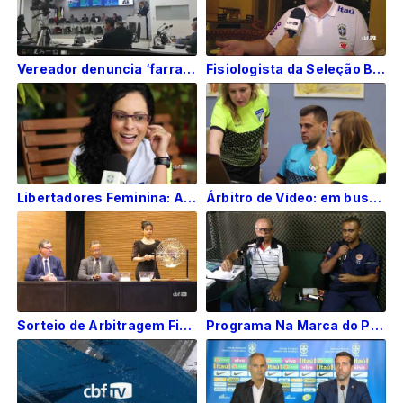
Vereador denuncia ‘farra dos empregos’ e manda Agnaldo da Saúde tomar vergonha na cara
Fisiologista da Seleção Brasileira explica estratégia para driblar efeitos da altitude
Libertadores Feminina: Ana Paula Oliveira revela expectativa com trio de arbitragem
Árbitro de Vídeo: em busca da concentração ideal
Sorteio de Arbitragem Final da Copa do Brasil 25/09/2017
Programa Na Marca do Pênalti entrevistou Igor do SAMU