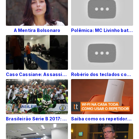
A Mentira Bolsonaro
Polêmica: MC Livinho bate em fã no meio do show
Caso Cassiane: Assassino é condenado á 22 anos de prisão e defesa diz que pena é injusta
Robério dos teclados comenta críticas em programa do SBT
Brasileirão Série B 2017: O título do América-MG na Arena Independência
Saiba como os repetidores podem ampliar o sinal Wi-Fi da sua casa