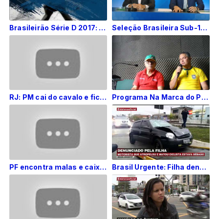
Brasileirão Série D 2017: Luizinho Lopes comenta momento especial do Globo-RN e decisão
Seleção Brasileira Sub-17 convocada para o Mundial da Índia 2017
RJ: PM cai do cavalo e fica ferido no entorno do Maracanã
Programa Na Marca do Pênalti entrevista presidente da LFTF
PF encontra malas e caixas de dinheiro em apartamento que seria usado por Geddel na BA
Brasil Urgente: Filha denuncia o crime cometido pelo próprio pai