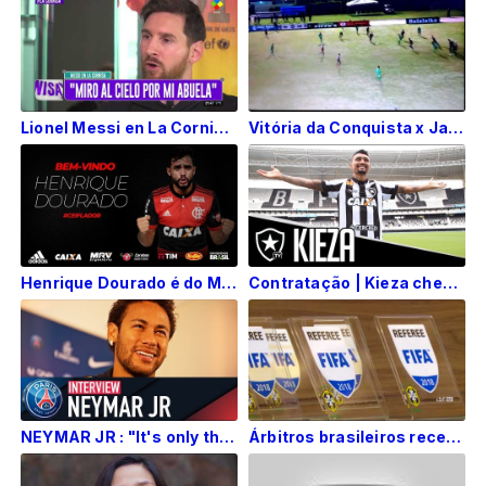
Lionel Messi en La Cornisa (Nota completa)
Vitória da Conquista x Jacuipense - 6ª rodada do Campeonato Baiano 2018
Henrique Dourado é do Mengão!
Contratação | Kieza chegou!
NEYMAR JR : "It's only the beginning" - (BR
Árbitros brasileiros recebem insígnias da FIFA 2018 na CBF