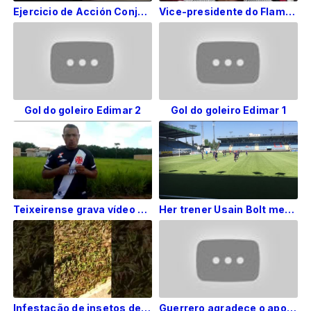
Ejercicio de Acción Conjunta de la Armada Bolivariana y la Aviación Militar Bolivariana
Vice-presidente do Flamengo convoca campanha em prol de Gaby em Teixeira
Gol do goleiro Edimar 2
Gol do goleiro Edimar 1
Teixeirense grava vídeo para a Globo: 'Não aguento mais ver o vasco perder'
Her trener Usain Bolt med Strømsgodset
Infestação de insetos deixam moradores de Itanhém assustados
Guerrero agradece o apoio dos torcedores e fala sobre a punição que o tirou da Copa