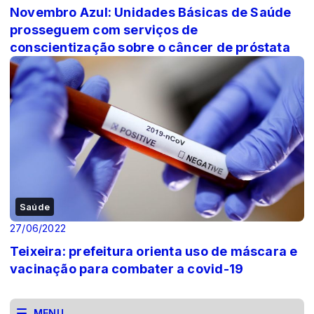
Novembro Azul: Unidades Básicas de Saúde
prosseguem com serviços de
conscientização sobre o câncer de próstata
Saúde
27/06/2022
Teixeira: prefeitura orienta uso de máscara e
vacinação para combater a covid-19
MENU